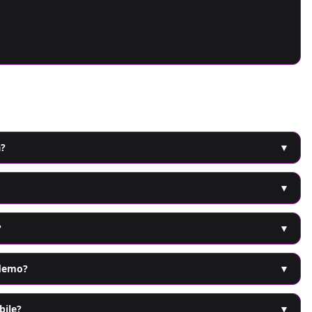
a?
▼
▼
?
▼
 demo?
▼
bile?
▼