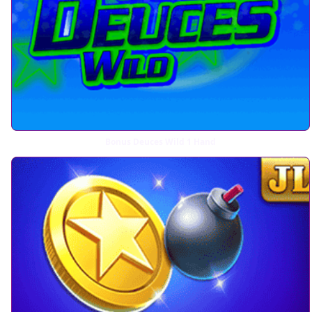
Bonus Deuces Wild 1 Hand