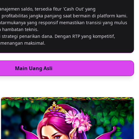
ajemen saldo, tersedia fitur 'Cash Out' yang
fitabilitas jangka panjang saat bermain di platform kami.
ntarmukanya yang responsif memastikan transisi yang mulus
a hambatan teknis.
trategi penarikan dana. Dengan RTP yang kompetitif,
kemenangan maksimal.
Main Uang Asli