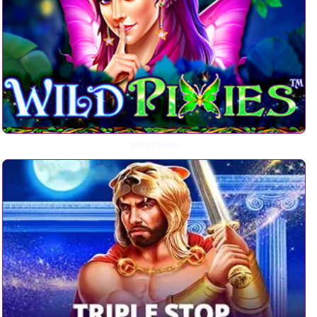
Wild Pixies