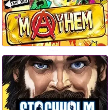
Mayhem