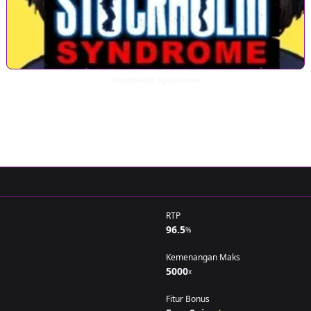
Stockholm Syndrome
RTP
96.5
%
Kemenangan Maks
5000
x
Fitur Bonus